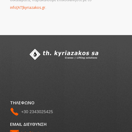
info[AT]kyriazakos.gr
.
ΤΗΛΕΦΩΝΟ
+30 2343025425
EMAIL ΔΙΕΥΘΥΝΣΗ