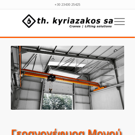
+30 23430 25425
Γερανογέφυρα Μονού