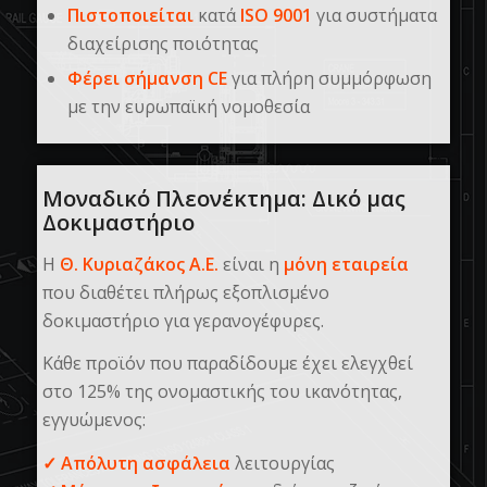
Πιστοποιείται
κατά
ISO
9001
για συστήματα
διαχείρισης ποιότητας
Φέρει σήμανση
CE
για πλήρη συμμόρφωση
με την ευρωπαϊκή νομοθεσία
Μοναδικό Πλεονέκτημα: Δικό μας
Δοκιμαστήριο
Η
Θ. Κυριαζάκος Α.Ε.
είναι η
μόνη εταιρεία
που διαθέτει πλήρως εξοπλισμένο
δοκιμαστήριο για γερανογέφυρες.
Κάθε προϊόν που παραδίδουμε έχει ελεγχθεί
στο 125% της ονομαστικής του ικανότητας,
εγγυώμενος:
✓
Απόλυτη ασφάλεια
λειτουργίας