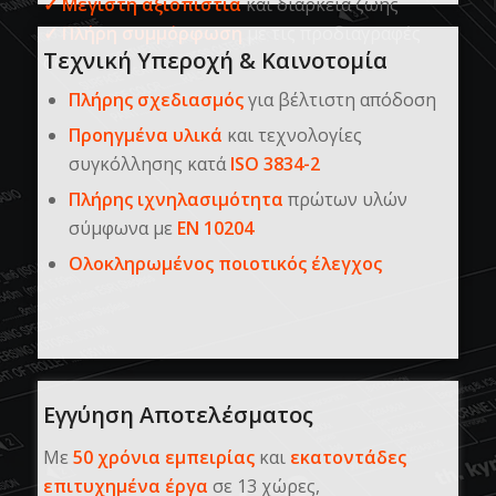
✓
Μέγιστη αξιοπιστία
και διάρκεια ζωής
✓
Πλήρη συμμόρφωση
με τις προδιαγραφές
Τεχνική Υπεροχή & Καινοτομία
σας
Πλήρης σχεδιασμός
για βέλτιστη απόδοση
Προηγμένα υλικά
και τεχνολογίες
συγκόλλησης κατά
ISO
3834-2
Πλήρης ιχνηλασιμότητα
πρώτων υλών
σύμφωνα με
EN
10204
Ολοκληρωμένος ποιοτικός έλεγχος
Εγγύηση Αποτελέσματος
Με
50 χρόνια εμπειρίας
και
εκατοντάδες
επιτυχημένα έργα
σε 13 χώρες,