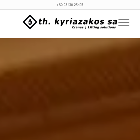
+30 23430 25425