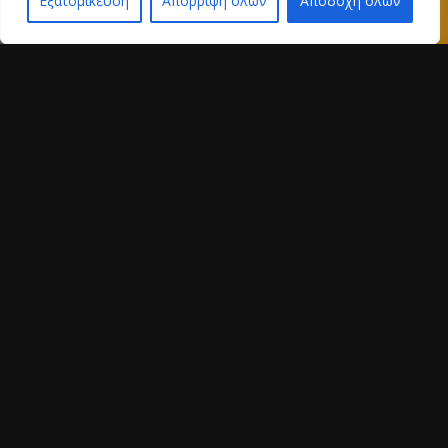
Εξατομίκευση
Απόρριψη όλων
Αποδοχή όλων
2500
+
Installed EOT cranes
3200
+
Successful Projects
450
+
Satisfied Customers
50
+
Years of Experience
13