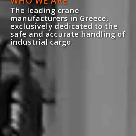
WHO WE ARE
The leading crane
manufacturers in Greece,
exclusively dedicated to the
safe and accurate handling of
industrial cargo.